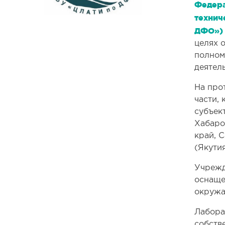
Федера
технич
ДФО»
целях 
полном
деятел
На про
части,
субъек
Хабаро
край, 
(Якутия
Учрежд
оснаще
окружа
Лабора
собств