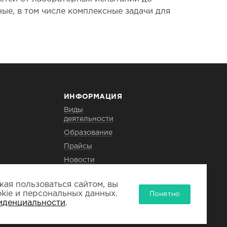
ые, в том числе комплексные задачи для
ИНФОРМАЦИЯ
Виды
деятельности
Образование
Прайсы
Новости
Для заказчика
ая пользоваться сайтом, вы
Филиалы
kie и персональных данных.
Понятно
иденциальности
.