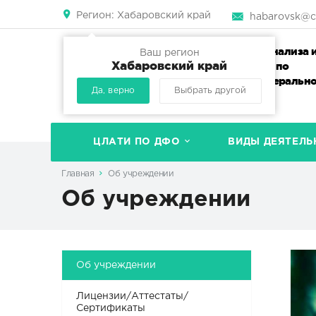
Регион:
Хабаровский край
habarovsk@cl
Центр лабораторного анализа 
Ваш регион
Хабаровский край
технических измерений по
Дальневосточному федеральн
Да, верно
Выбрать другой
округу
ЦЛАТИ ПО ДФО
ВИДЫ ДЕЯТЕЛЬ
Главная
Об учреждении
Об учреждении
Об учреждении
Лицензии/Аттестаты/
Сертификаты