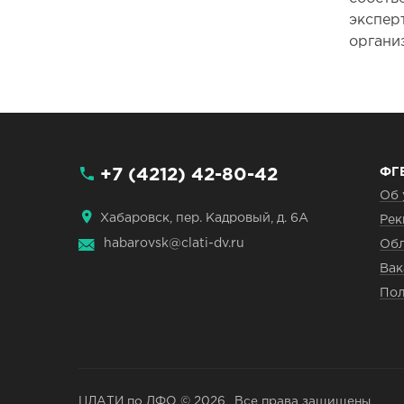
экспер
органи
+7 (4212) 42-80-42
ФГ
Об 
Хабаровск, пер. Кадровый, д. 6А
Рек
habarovsk@clati-dv.ru
Обл
Вак
Пол
ЦЛАТИ по ДФО © 2026
Все права защищены