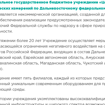
льное государственное бюджетное учреждение «Це
еских измерений по Дальневосточному федерально
)
является некоммерческой организацией, созданной дл
обеспечения реализации предусмотренных законодат
очий Федеральной службы по надзору в сфере приро
ьности.
тяжении более 20 лет Учреждение осуществляет мер
 касающейся ограничения негативного воздействия н
тов Российской Федерации, входящих в состав Дальне
вский край, Еврейская автономная область, Амурская
Сахалинская область, Магаданская область, Чукотский
).
ение имеет пять филиалов, каждый из которых предс
нный уникальным современным оборудованием для п
ющей среды.
тории учреждения укомплектованы высококвалифици
енной инфраструктуры и широкого спектра возможно