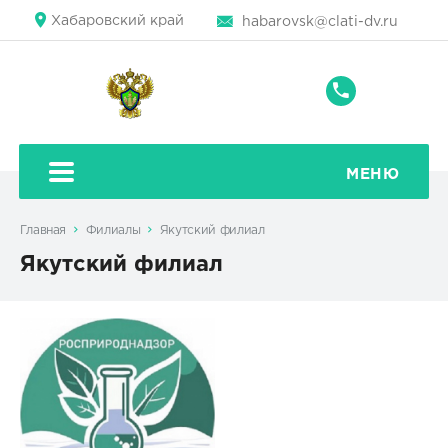
Хабаровский край
habarovsk@clati-dv.ru
+7
(4212)
42-
80-
МЕНЮ
42
Главная
Филиалы
Якутский филиал
Якутский филиал