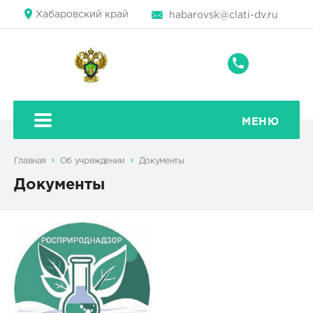
Хабаровский край
habarovsk@clati-dv.ru
+7
(4212)
42-
80-
МЕНЮ
42
Главная
Об учреждении
Документы
Документы