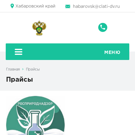
Хабаровский край
habarovsk@clati-dv.ru
+7
(4212)
42-
80-
МЕНЮ
42
Главная
Прайсы
Прайсы